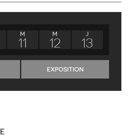
M
M
J
11
12
13
EXPOSITION
E