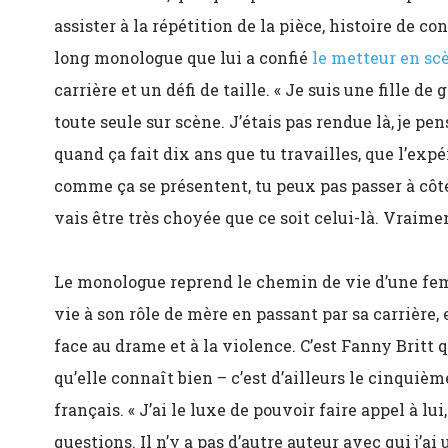
assister à la répétition de la pièce, histoire de c
long monologue que lui a confié
le metteur en sc
carrière et un défi de taille.
«
Je suis une fille de 
toute seule sur scène. J’étais pas rendue là, je pe
quand ça fait dix ans que tu travailles, que l’exp
comme ça se présentent, tu peux pas passer à côté. 
vais être très choyée que ce soit celui-là. Vraime
Le monologue reprend le chemin de vie d’une fem
vie à son rôle de mère en passant par sa carrière,
face au drame et à la violence. C’est Fanny Britt q
qu’elle connaît bien – c’est d’ailleurs le cinquièm
français.
«
J’ai le luxe de pouvoir faire appel à lu
questions. Il n’y a pas d’autre auteur avec qui j’ai