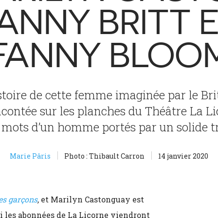
ANNY BRITT 
FANNY BLOO
istoire de cette femme imaginée par le B
racontée sur les planches du Théâtre La Li
es mots d’un homme portés par un solide t
Marie Pâris
Photo : Thibault Carron
14 janvier 2020
les garçons
,
et Marilyn Castonguay est
mi les abonnées de La Licorne viendront