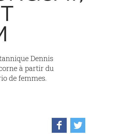
ET
M
ritannique Dennis
corne à partir du
rio de femmes.