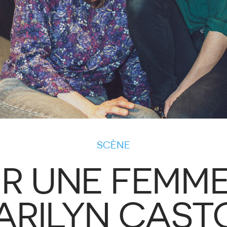
SCÈNE
R UNE FEMM
ARILYN CAST