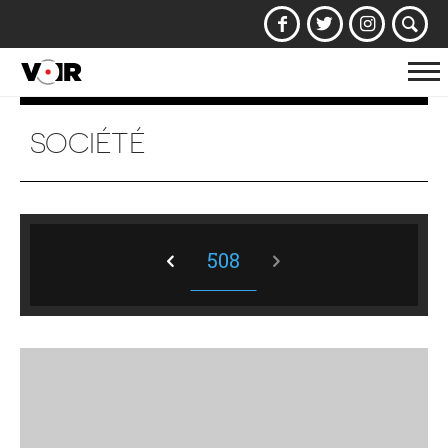
Af
la
na
SOCIÉTÉ
508