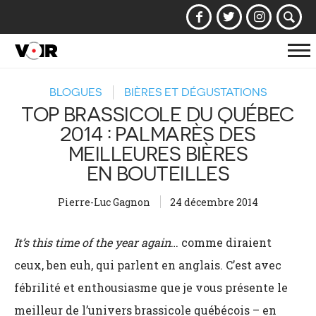
Af
la
BLOGUES
BIÈRES ET DÉGUSTATIONS
na
TOP BRASSICOLE DU QUÉBEC
2014 : PALMARÈS DES
MEILLEURES BIÈRES
EN BOUTEILLES
Pierre-Luc Gagnon
24 décembre 2014
It’s this time of the year again
… comme diraient
ceux, ben euh, qui parlent en anglais. C’est avec
fébrilité et enthousiasme que je vous présente le
meilleur de l’univers brassicole québécois – en