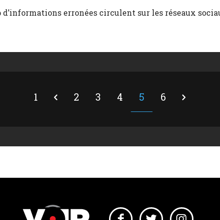
d’informations erronées circulent sur les réseaux socia
1
2
3
4
5
6