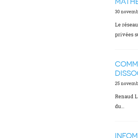
MATH
30 novemb
Le réseau
privées 
COMMI
DISSO
25 novemb
Renaud La
du…
INFOM