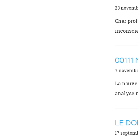
23 novemb
Cher prof
inconsci
00111 
7 novembr
La nouvel
analyse n
LE DO
17 septem