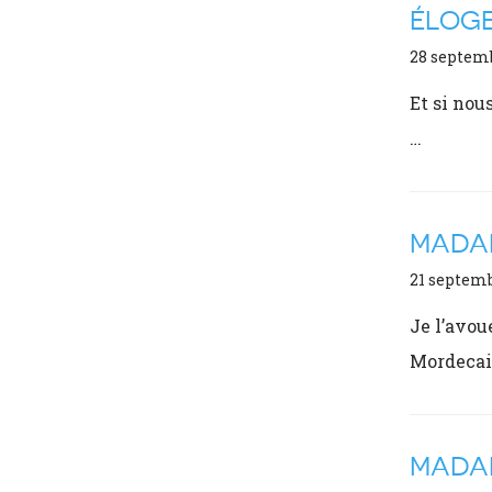
ÉLOG
28 septem
Et si nou
…
MADAM
21 septem
Je l’avou
Mordecai
MADAM