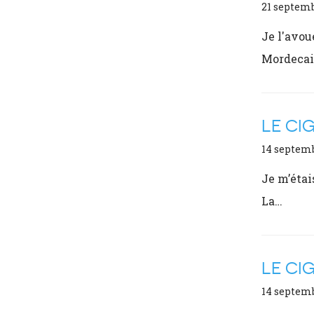
21 septem
Je l'avou
Mordecai
LE CI
14 septem
Je m’étai
La…
LE CI
14 septem