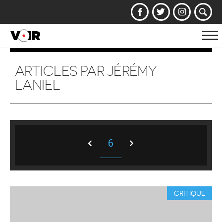
Af
la
na
ARTICLES PAR JÉRÉMY
LANIEL
6
CRITIQUE