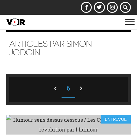
Af
la
na
ARTICLES PAR SIMON
JODOIN
6
ENTREVUE