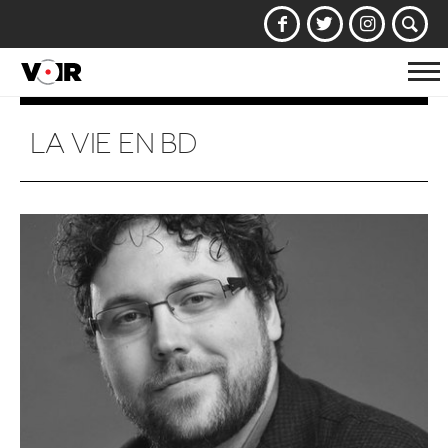
Af
la
na
LA VIE EN BD