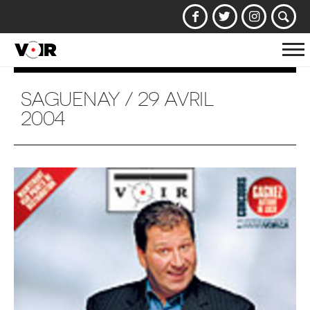
Af
la
na
SAGUENAY / 29 AVRIL
2004