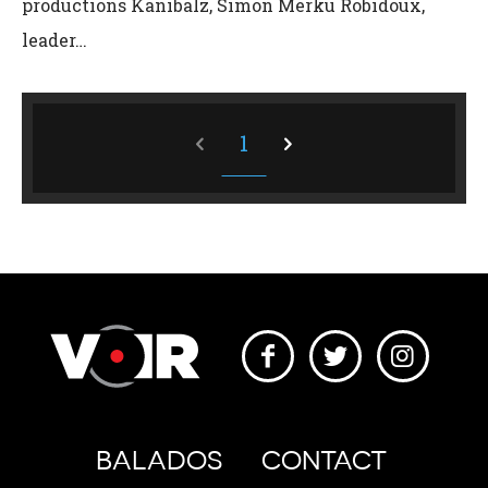
productions Kanibalz, Simon Merku Robidoux,
leader…
1
BALADOS
CONTACT