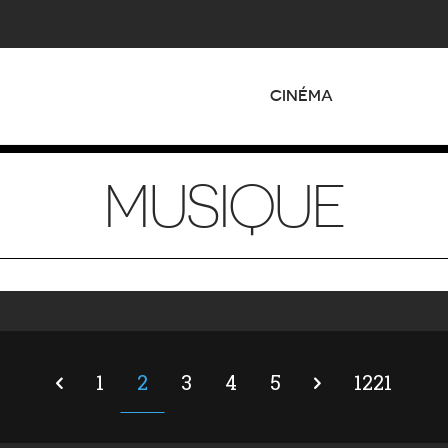
CINÉMA
MUSIQUE
1
2
3
4
5
1221