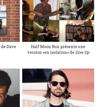
e de Dave
Half Moon Run présente une
version «en isolation» de
Give Up