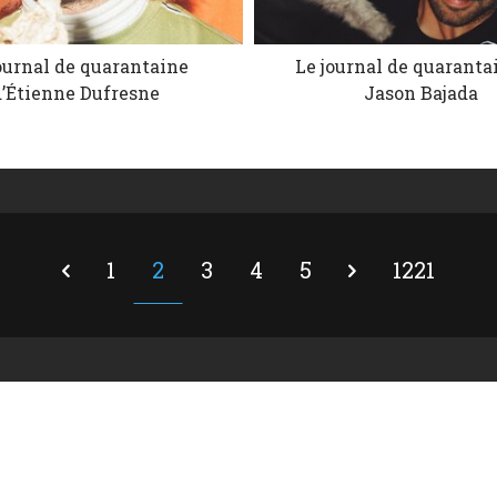
ournal de quarantaine
Le journal de quaranta
d’Étienne Dufresne
Jason Bajada
1
2
3
4
5
1221