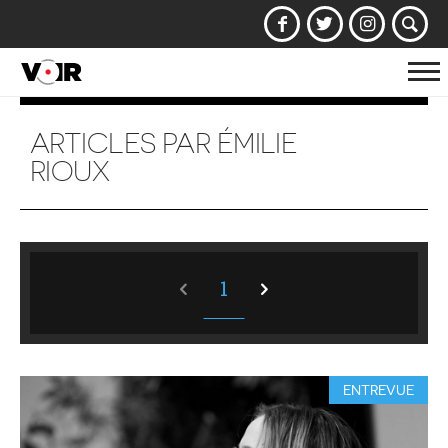
Af
la
na
ARTICLES PAR ÉMILIE
RIOUX
1
ENTREVUE