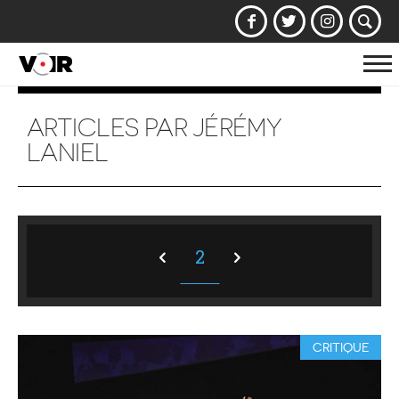
Af
la
na
ARTICLES PAR JÉRÉMY
LANIEL
2
CRITIQUE