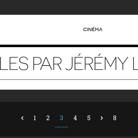
CINÉMA
LES PAR JÉRÉMY 
1
2
3
4
5
8