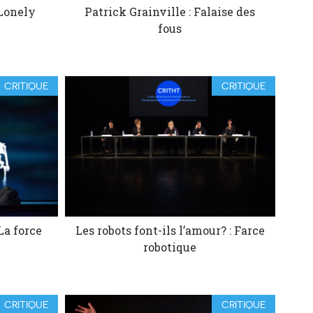
 Lonely
Patrick Grainville : Falaise des
fous
CRITIQUE
CRITIQUE
La force
Les robots font-ils l’amour? : Farce
robotique
CRITIQUE
CRITIQUE