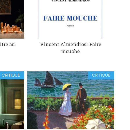
âtre au
Vincent Almendros : Faire
m
mouche
CRITIQUE
CRITIQUE