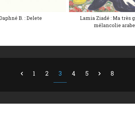
Daphné B. : Delete
Lamia Ziadé : Ma très 
mélancolie arab
1
2
3
4
5
8