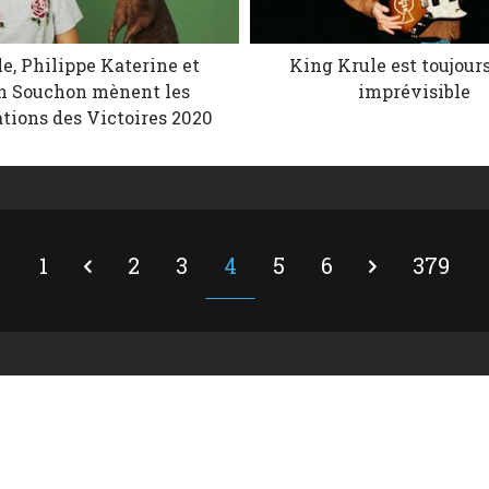
e, Philippe Katerine et
King Krule est toujours
n Souchon mènent les
imprévisible
tions des Victoires 2020
1
2
3
4
5
6
379