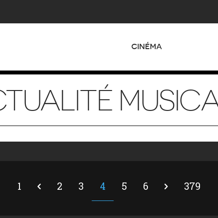
CINÉMA
TUALITÉ MUSIC
1
2
3
4
5
6
379